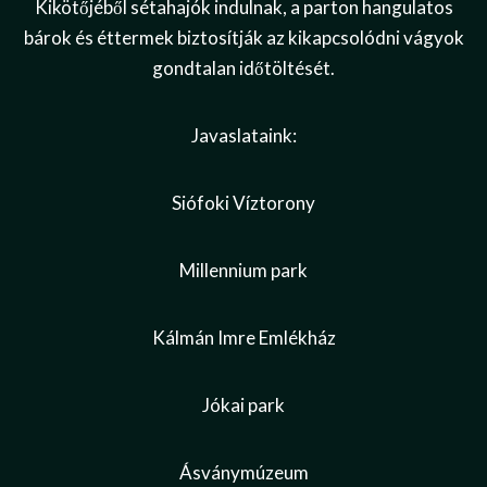
Kikötőjéből sétahajók indulnak, a parton hangulatos
bárok és éttermek biztosítják az kikapcsolódni vágyok
gondtalan időtöltését.
Javaslataink:
Siófoki Víztorony
Millennium park
Kálmán Imre Emlékház
Jókai park
Ásványmúzeum