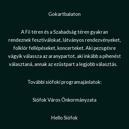
Gokartbalaton
A Fő téren és a Szabadság téren gyakran
rendeznek fesztiválokat, látványos rendezvényeket,
folklór fellépéseket, koncerteket. Aki pezsgésre
vágyik válassza az aranypartot, aki inkább a pihenést
választaná, annak az ezüstpart a legjobb választás.
További siófoki programajánlatok:
Siófok Város Önkormányzata
Hello Siófok