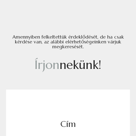
Amennyiben felkeltettük érdeklődését, de ha csak
kérdése van, az alábbi elérhetőségeinken várjuk
megkeresését.
Í
r
j
o
n
n
e
k
ü
n
k
!
Cím