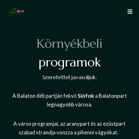
K
ö
r
n
y
é
k
b
e
l
i
p
r
o
g
r
a
m
o
k
Szeretettel javasoljuk:
A Balaton déli partján fekvő
Siófok
a Balatonpart
legnagyobb városa.
A város programjai, az aranypart és az ezüstpart
szabad strandja vonzza a pihenni vágyókat.