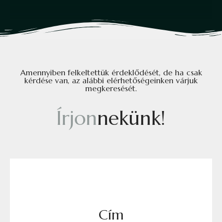
Amennyiben felkeltettük érdeklődését, de ha csak
kérdése van, az alábbi elérhetőségeinken várjuk
megkeresését.
Í
r
j
o
n
n
e
k
ü
n
k
!
Cím