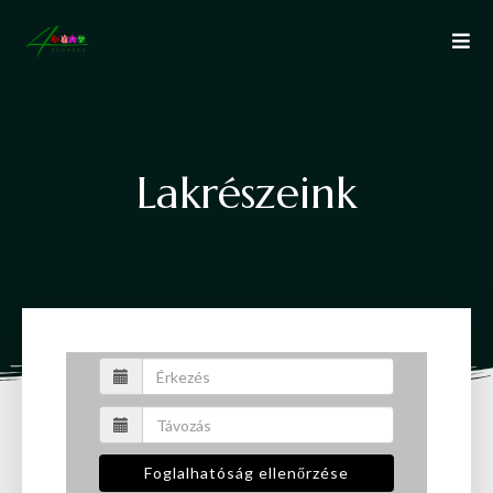
L
a
k
r
é
s
z
e
i
n
k
Foglalhatóság ellenőrzése