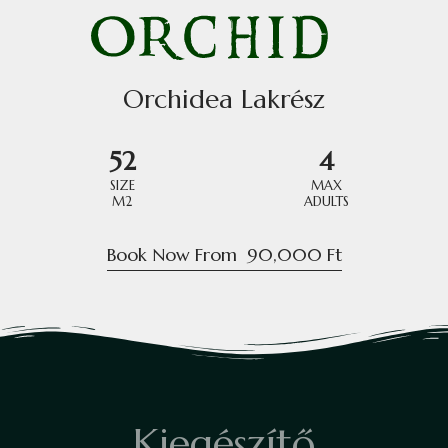
Orchidea Lakrész
52
4
SIZE
MAX
M2
ADULTS
Book Now From
90,000
Ft
K
i
e
g
é
s
z
í
t
ő