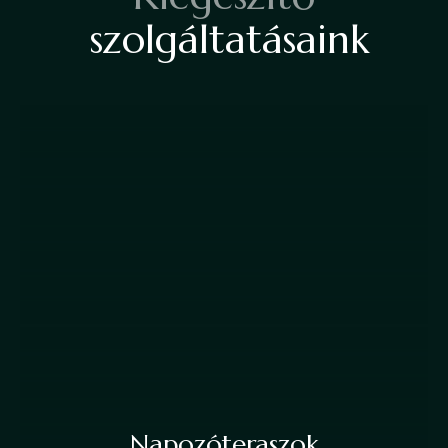
s
z
o
l
g
á
l
t
a
t
á
s
a
i
n
k
Napozóteraszok