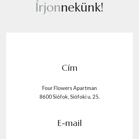
Í
r
j
o
n
n
e
k
ü
n
k
!
Cím
Four Flowers Apartman
8600 Siófok, Siófoki u. 25.
E-mail