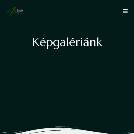
K
é
p
g
a
l
é
r
i
á
n
k